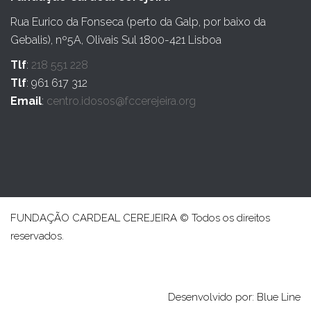
Rua Eurico da Fonseca (perto da Galp, por baixo da
Gebalis), nº5A, Olivais Sul 1800-421 Lisboa
Tlf
:
218 551 228
Tlf
: 961 617 312
Email
:
centro.idosos@fccerejeira.org
FUNDAÇÃO CARDEAL CEREJEIRA © Todos os direitos
reservados.
Desenvolvido por: Blue Line