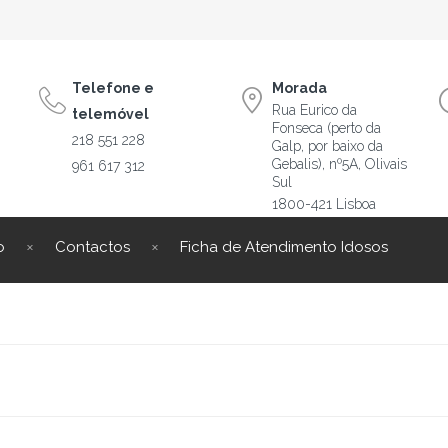
Telefone e
Morada
Rua Eurico da
telemóvel
Fonseca (perto da
218 551 228
Galp, por baixo da
Gebalis), nº5A, Olivais
961 617 312
Sul
1800-421 Lisboa
o
Contactos
Ficha de Atendimento Idosos