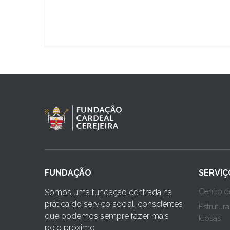
FUNDAÇÃO
SERVIÇ
Centro d
Somos uma fundação centrada na
prática do serviço social, conscientes
Estrutur
que podemos sempre fazer mais
Idosas
pelo próximo.