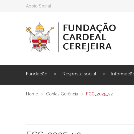
Apoio Social
Fundação
Resposta social
Informaçã
Home
Contas Gerência
FCC_2025_v2