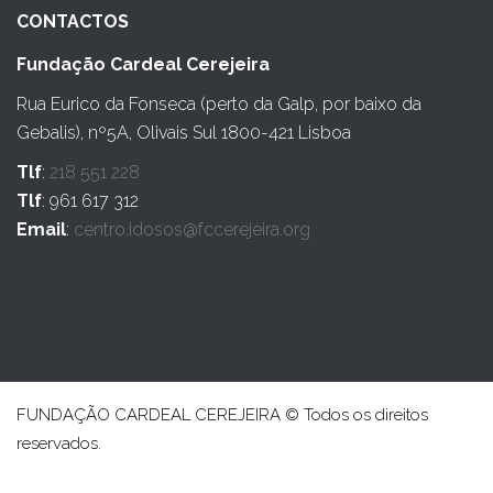
CONTACTOS
Fundação Cardeal Cerejeira
Rua Eurico da Fonseca (perto da Galp, por baixo da
Gebalis), nº5A, Olivais Sul 1800-421 Lisboa
Tlf
:
218 551 228
Tlf
: 961 617 312
Email
:
centro.idosos@fccerejeira.org
FUNDAÇÃO CARDEAL CEREJEIRA © Todos os direitos
reservados.