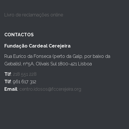
Livro de reclamações online
CONTACTOS
Fundação Cardeal Cerejeira
Rua Eurico da Fonseca (perto da Galp, por baixo da
Gebalis), nº5A, Olivais Sul 1800-421 Lisboa
Tlf
:
218 551 228
Tlf
: 961 617 312
Email
:
centro.idosos@fccerejeira.org