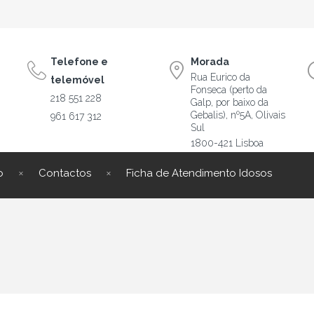
Telefone e
Morada
Rua Eurico da
telemóvel
Fonseca (perto da
218 551 228
Galp, por baixo da
Gebalis), nº5A, Olivais
961 617 312
Sul
1800-421 Lisboa
o
Contactos
Ficha de Atendimento Idosos