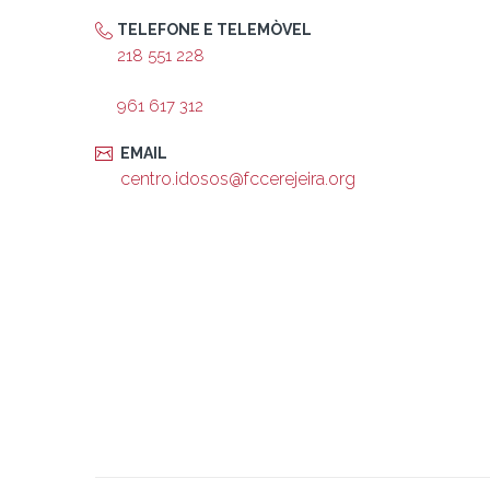
TELEFONE E TELEMÒVEL
218 551 228
961 617 312
EMAIL
centro.idosos@fccerejeira.org